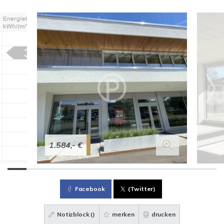
1.584,- €
Facebook
(Twitter)
Notizblock (
)
merken
drucken