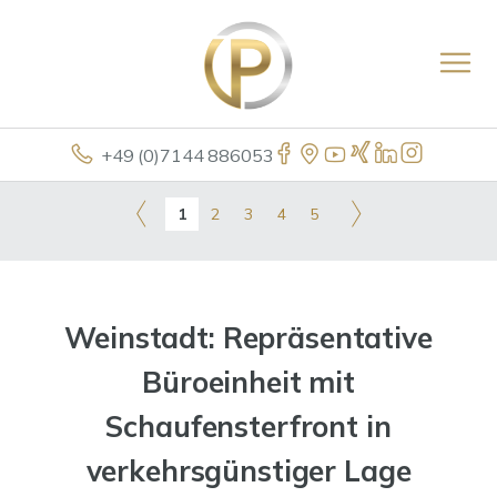
+49 (0)7144 886053
1
2
3
4
5
Weinstadt: Repräsentative
Büroeinheit mit
Schaufensterfront in
verkehrsgünstiger Lage