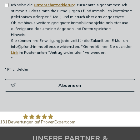
Ich habe die
Datenschutzerklärung
zur Kenntnis genommen. Ich
stimme zu, dass mich die Firma Jürgen Pfund Immobilien kontaktiert
(telefonisch oder per E-Mail) und mir auch über das angezeigte
Objekt hinaus weitere geeignete Immobilienobjekte anbietet und
aufzeigt und dazu meine Angaben und Daten speichert.
Hinweis:
Sie können Ihre Einwilligung jederzeit für die Zukunft per E-Mail an
info@pfund-immobilien.de widerrufen. * Gerne können Sie auch den
Link
im Footer unten "Vertrag widerrufen" verwenden.
*
* Pflichtfelder
Absenden
131
Bewertungen auf ProvenExpert.com
Pfund Immobilien
UNSERE PARTNER &