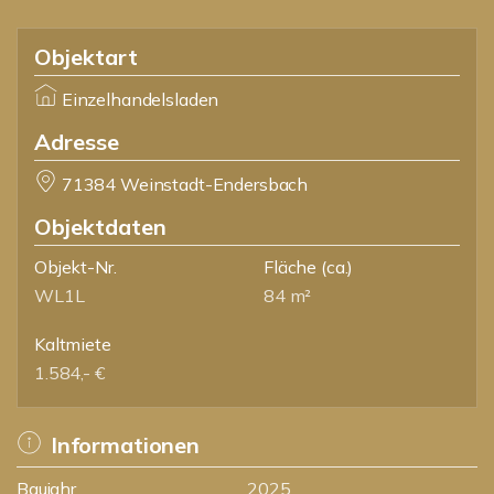
Objektart
Einzelhandelsladen
Adresse
71384 Weinstadt-Endersbach
Objektdaten
Objekt-Nr.
Fläche
(ca.)
WL1L
84 m²
Kaltmiete
1.584,- €
Informationen
Baujahr
2025