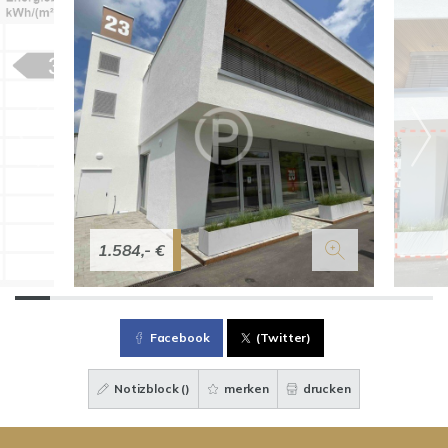
1.584,- €
Facebook
(Twitter)
Notizblock (
)
merken
drucken