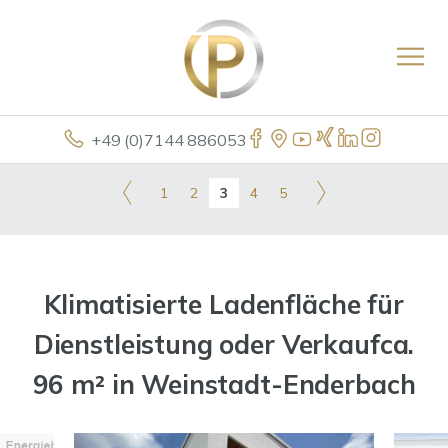
+49 (0)7144 886053
1
2
3
4
5
Klimatisierte Ladenfläche für
Dienstleistung oder Verkaufca.
96 m² in Weinstadt-Enderbach