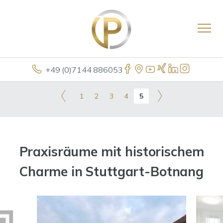
+49 (0)7144 886053
1
2
3
4
5
Praxisräume mit historischem
Charme in Stuttgart-Botnang