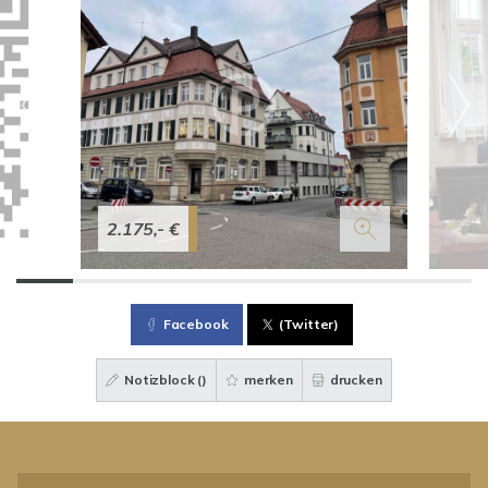
2.175,- €
Facebook
(Twitter)
Notizblock (
)
merken
drucken