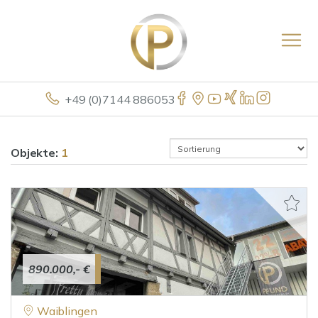
+49 (0)7144 886053
Objekte:
1
890.000,- €
Waiblingen