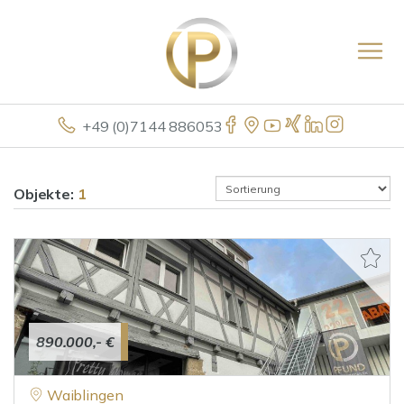
+49 (0)7144 886053
Objekte:
1
890.000,- €
Waiblingen