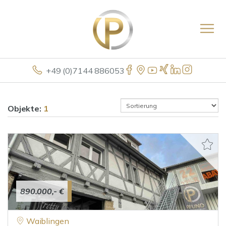
+49 (0)7144 886053
Objekte:
1
890.000,- €
Waiblingen