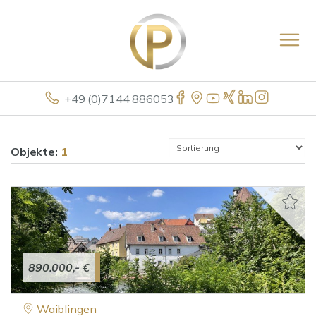
+49 (0)7144 886053
Objekte:
1
890.000,- €
Waiblingen