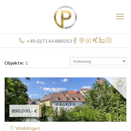
+49 (0)7144 886053
Objekte:
1
890.000,- €
Waiblingen