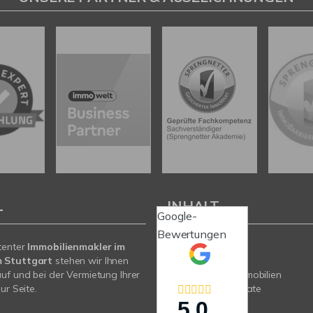
L
INHALT
Google-
Bewertungen
tenter
Immobilienmakler im
Start
 Stuttgart
stehen wir Ihnen
Immobilien
uf und bei der Vermietung Ihrer
Gewerbeimmobilien
ur Seite.
My Real Estate
Kontakt
5,0