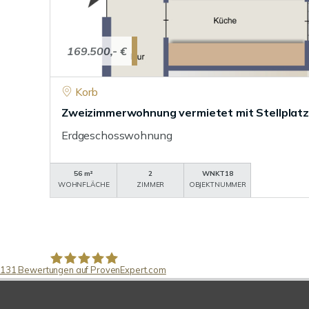
169.500,- €
Korb
Zweizimmerwohnung vermietet mit Stellplatz 
Erdgeschosswohnung
56 m²
2
WNKT18
WOHNFLÄCHE
ZIMMER
OBJEKTNUMMER
131
Bewertungen auf ProvenExpert.com
Pfund Immobilien