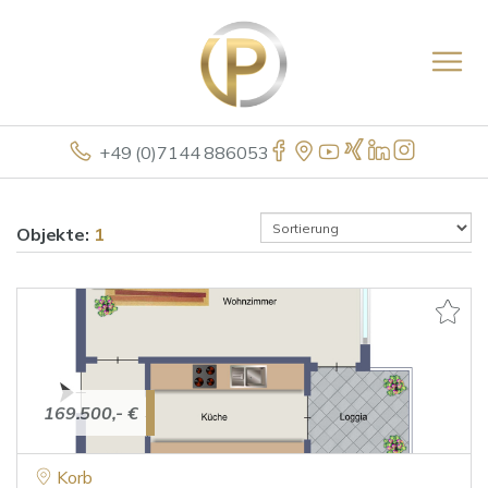
+49 (0)7144 886053
Objekte:
1
169.500,- €
Korb