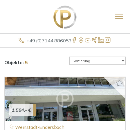
+49 (0)7144 886053
Objekte:
5
1.584,- €
Weinstadt-Endersbach