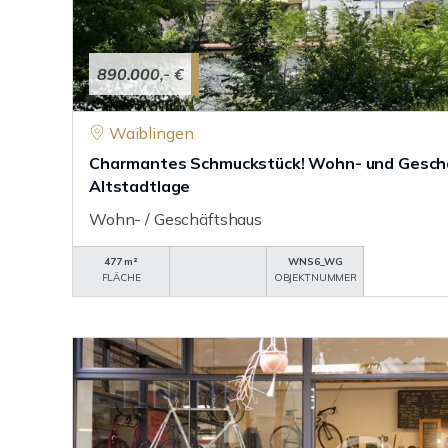
890.000,- €
Waiblingen
Charmantes Schmuckstück! Wohn- und Geschä
Altstadtlage
Wohn- / Geschäftshaus
477 m²
WNS6_WG
FLÄCHE
OBJEKTNUMMER