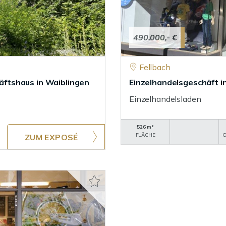
490.000,- €
Fellbach
ftshaus in Waiblingen
Einzelhandelsgeschäft in
Einzelhandelsladen
526 m²
FLÄCHE
O
ZUM EXPOSÉ