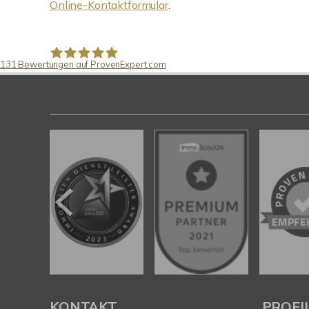
Online-Kontaktformular
.
131
Bewertungen auf ProvenExpert.com
Pfund Immobilien
KONTAKT
PROFI