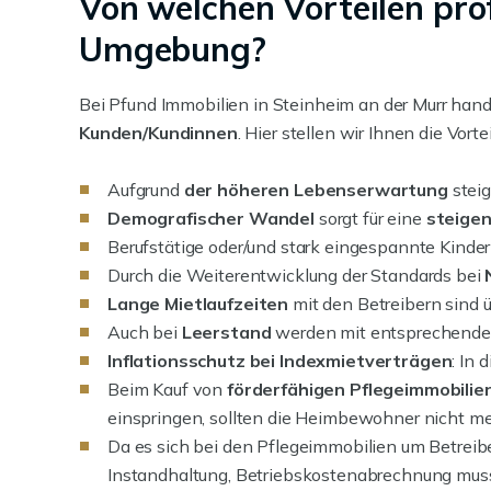
Von welchen Vorteilen pro
Umgebung?
Bei Pfund Immobilien in Steinheim an der Murr han
Kunden/Kundinnen
. Hier stellen wir Ihnen die Vort
Aufgrund
der höheren Lebenserwartung
steig
Demografischer Wandel
sorgt für eine
steigen
Berufstätige oder/und stark eingespannte Kinde
Durch die Weiterentwicklung der Standards bei
Lange Mietlaufzeiten
mit den Betreibern sind ü
Auch bei
Leerstand
werden mit entsprechender
Inflationsschutz bei Indexmietverträgen
: In
Beim Kauf von
förderfähigen Pflegeimmobilie
einspringen, sollten die Heimbewohner nicht m
Da es sich bei den Pflegeimmobilien um Betreibe
Instandhaltung, Betriebskostenabrechnung muss 