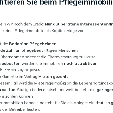
fitieren Sie beim Pflegeimmobil
deln wir nach dem Credo:
Nur gut beratene Interessenten/I
eile einer Pflegeimmobilie als Kapitalanlage vor:
t der
Bedarf an Pflegeheimen
.
de Zahl an pflegebedürftigen
Menschen.
r übernehmen seltener die Elternversorgung zu Hause.
Neubauten
werden die Immobilien
noch attraktiver
.
blich: bis
20/30 Jahre
.
 Garantie im Vertrag
Mieten gezahlt
.
 diesem Fall wird die Miete regelmäßig an die Lebenshaltungsk
n
rund um Stuttgart oder deutschlandweit besteht ein
geringer
ehr zahlen können.
rimmobilien handelt, besteht für Sie als Anleger ein deutlich
der Betreiber leisten.